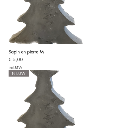
Sapin en pierre M
Prijs
€ 5,00
incl.BTW
NIEUW