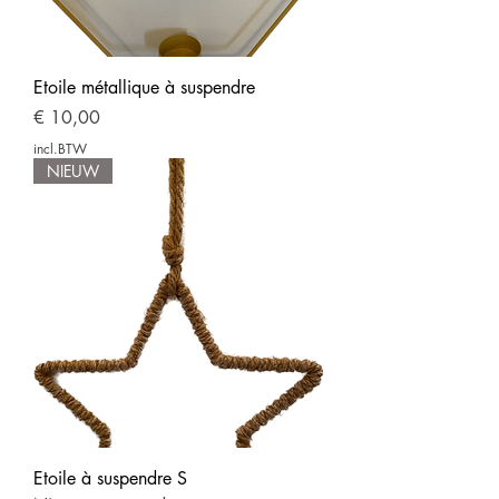
Etoile métallique à suspendre
Prijs
€ 10,00
incl.BTW
NIEUW
Etoile à suspendre S