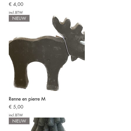
Prijs
€ 4,00
incl.BTW
NIEUW
Renne en pierre M
Prijs
€ 5,00
incl.BTW
NIEUW