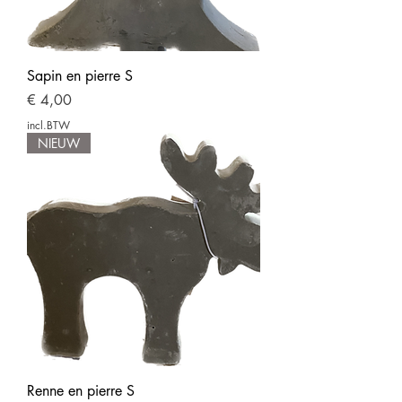
Sapin en pierre S
Prijs
€ 4,00
incl.BTW
NIEUW
Renne en pierre S