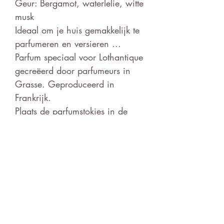
Geur: Bergamot, waterlelie, witte
musk
Ideaal om je huis gemakkelijk te
parfumeren en versieren ...
Parfum speciaal voor Lothantique
gecreëerd door parfumeurs in
Grasse. Geproduceerd in
Frankrijk.
Plaats de parfumstokjes in de
fles, de stelen zullen door
capillaire werking de
geparfumeerde vloeistof
opvangen en aangenaam in de
atmosfeer verspreiden.
Duur van diffusie +/- 3 maanden
Mooie gezeefdrukte glazen
diffuserfles vergezeld van 8