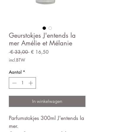
Geurstokjes J'entends la
mer Amélie et Mélanie
Normale
Verkoopprijs
 € 33,00 
€ 16,50
prijs
incl.BTW
Aantal
*
In winkelwagen
Parfumstokjes 300ml J'entends la
mer.