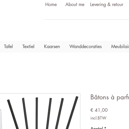
Home
About me
Levering & retour
Tafel
Textiel
Kaarsen
Wanddecoraties
Meubilai
Bâtons à parf
Prijs
€ 41,00
incl.BTW
Aantal
*