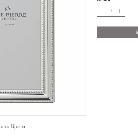
I
 Lene Bjerre