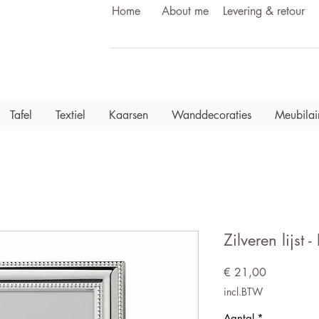
Home
About me
Levering & retour
Tafel
Textiel
Kaarsen
Wanddecoraties
Meubilai
Zilveren lijst 
Prijs
€ 21,00
incl.BTW
Aantal
*