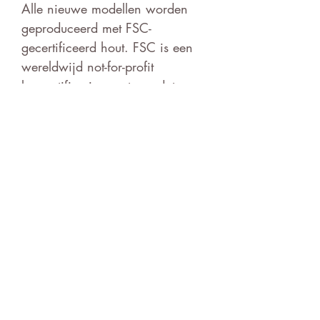
Alle nieuwe modellen worden
geproduceerd met FSC-
gecertificeerd hout. FSC is een
wereldwijd not-for-profit
boscertificeringssysteem dat
verantwoord beheer van bossen
over de hele wereld bevordert.
De organisatie gaat ontbossing
tegen, beschermt dieren en
planten en zorgt ervoor dat
boswachters een fatsoenlijk loon,
adequate training en
veiligheidsuitrusting krijgen.
Algemene verkoopsvoorwaarden