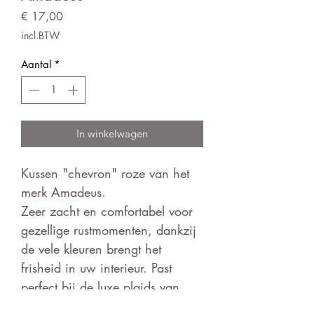
Prijs
€ 17,00
incl.BTW
Aantal
*
In winkelwagen
Kussen "chevron" roze van het
merk Amadeus.
Zeer zacht en comfortabel voor
gezellige rustmomenten, dankzij
de vele kleuren brengt het
frisheid in uw interieur. Past
perfect bij de luxe plaids van
hetzelfde merk.