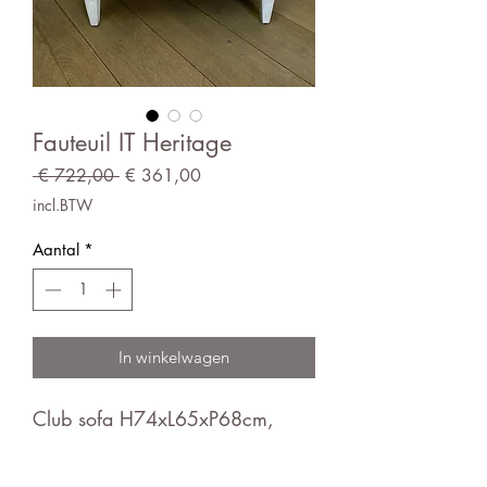
Fauteuil IT Heritage
Normale
Verkoopprijs
 € 722,00 
€ 361,00
prijs
incl.BTW
Aantal
*
In winkelwagen
Club sofa H74xL65xP68cm,
zithoogte 40cm, oud roze kleur.
Keuze uit een breed kleuren en