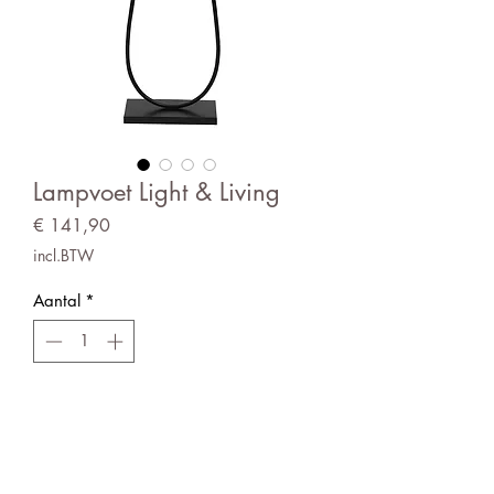
Lampvoet Light & Living
Prijs
€ 141,90
incl.BTW
Aantal
*
In winkelwagen
Vloerlamp mat zwart