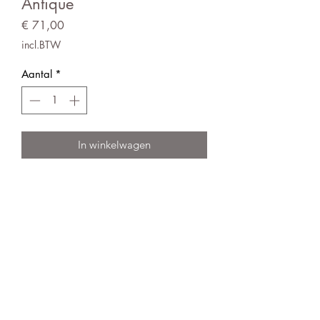
Antique
Prijs
€ 71,00
incl.BTW
Aantal
*
In winkelwagen
Messing lantaarn H33 / L20 /
L20cm
Verkrijgbaar in 2 maten
Algemene verkoopsvoorwaarden
© 2021 door Decolicious. Gerealiseerd door
Alphapix
.fr