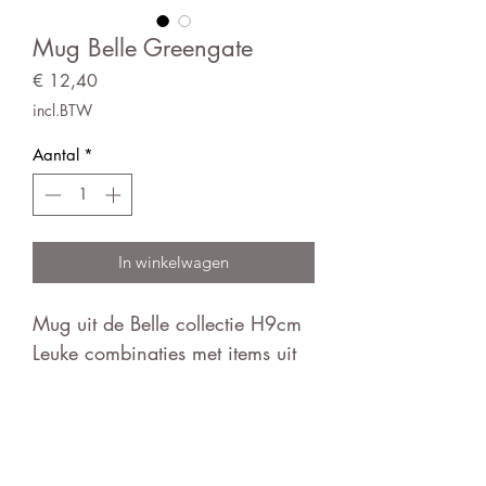
Mug Belle Greengate
Prijs
€ 12,40
incl.BTW
Aantal
*
In winkelwagen
Mug uit de Belle collectie H9cm
Leuke combinaties met items uit
het Clementine of lichtroze
basisassortiment
DIT IS EEN HANDGEMAAKT
PRODUCT. Kleine variaties in