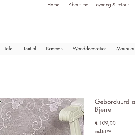
Home
About me
Levering & retour
Tafel
Textiel
Kaarsen
Wanddecoraties
Meubilai
Geborduurd an
Bjerre
Prijs
€ 109,00
incl.BTW