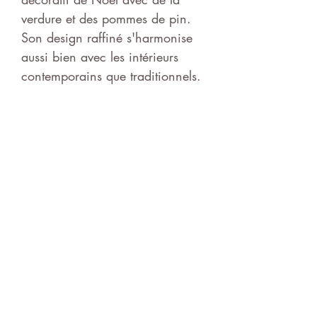
verdure et des pommes de pin.
Son design raffiné s'harmonise
aussi bien avec les intérieurs
contemporains que traditionnels.
Chaque unité est alimentée par
une pile CR2032 (incluse) et le
compartiment à pile discret
garantit un look épuré et
harmonieux. Le Wave Tree fait
partie de la célèbre série Wave
de Sirius, une collection de
décorations en verre soufflé à la
bouche qui apportent lumière et
élégance à la sombre saison
hivernale.