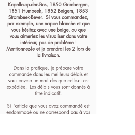
Kapelle-op-den-Bos, 1850 Grimbergen,
1851 Humbeek, 1852 Beigem, 1853
Strombeek-Bever. Si vous commandez,
par exemple, une nappe blanche et que
vous hésitez avec une beige, ou que
vous aimeriez les visualiser dans votre
intérieur, pas de problème !
Mentionnez-le et je prendrai les 2 lors de
la livraison.
Dans la pratique, je prépare votre
commande dans les meilleurs délais et
vous envoie un mail dès que celle-ci est
expédiée. Les délais vous sont donnés à
titre indicatif.
Si l'article que vous avez commandé est
endommagé ou ne correspond pas à vos
attentes, vous avez le droit de le
renvoyer à vos frais, dans un délai légal
de 14 jours. Le retour devra au