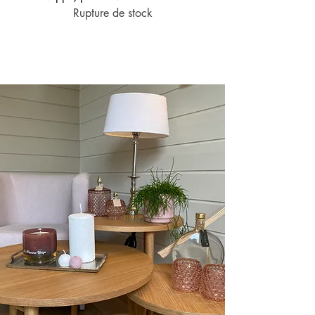
Rupture de stock
Prix original
928,00 €