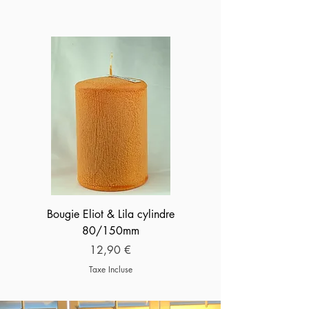
Bougie Eliot & Lila cylindre
Photophore Light & L
80/150mm
Prix
12,90 €
Taxe Incluse