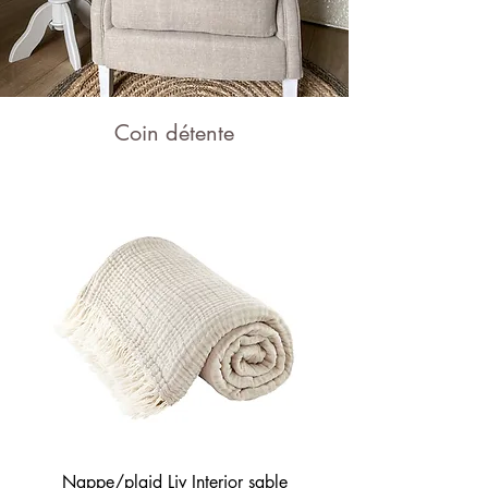
Coin détente
Confortable fauteuil 1 place,
personnalisable par le choix du tissu et
par la couleur. Petite table d'appoint et
étagère également disponible dans de
nombreuses couleurs et finitions.
N'hésitez pas à prendre rendez-vous au
showroom pour voir l'étendue de la
gamme !
N'hésiter pas à rajouter un peu de
"zenitude" à votre intérieur en y incluant
une ou plusieurs plantes vertes.
Nappe/plaid Liv Interior sable