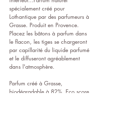
spécialement créé pour
Lothantique par des parfumeurs à
Grasse. Produit en Provence.
Placez les bâtons à parfum dans
le flacon, les tiges se chargeront
par capillarité du liquide parfumé
et le diffuseront agréablement
dans l'atmosphère.
Parfum créé à Grasse,
biodégradable à 82%, Eco score
A, contient de la carotte
upcyclée, formule
BetterTomorrow, matières
FairTrade.
Produit alcoolique 85° fabriqué à