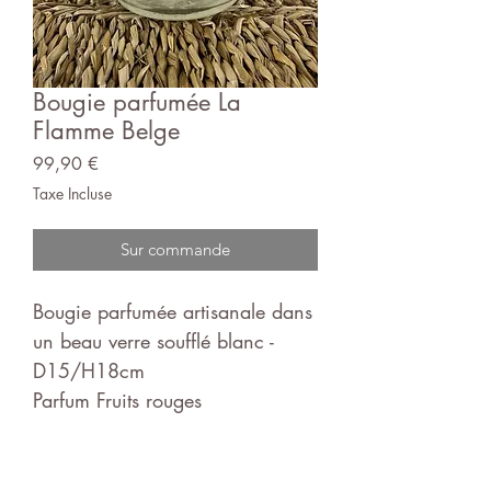
Bougie parfumée La
Flamme Belge
Prix
99,90 €
Taxe Incluse
Sur commande
Bougie parfumée artisanale dans
un beau verre soufflé blanc -
D15/H18cm
Parfum Fruits rouges
Existe en 3 tailles
Conçue en Belgique avec de la
cire 100% végétale, respectueuse