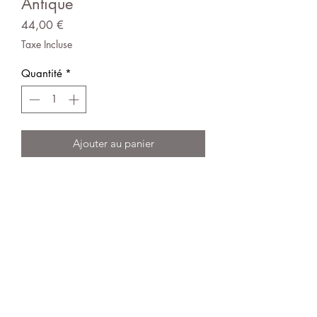
Antique
Prix
44,00 €
Taxe Incluse
Quantité
*
Ajouter au panier
Lanterne maison en laiton
H25,5/L15/L15cm
Existe en 2 tailles
Conditions générales de vente
© 2021 par Decolicious. Réalisé par
Alphapix
.fr