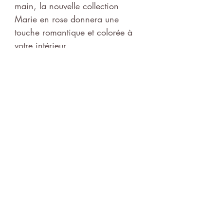
main, la nouvelle collection
Marie en rose donnera une
touche romantique et colorée à
votre intérieur.
Se combine parfaitement avec le
service Alice dusty pink.
N'hésitez pas à venir faire vos
propres combinaisons au
showroom.
Produit fait main.
Conditions générales de vente
© 2021 par Decolicious. Réalisé par
Alphapix
.fr