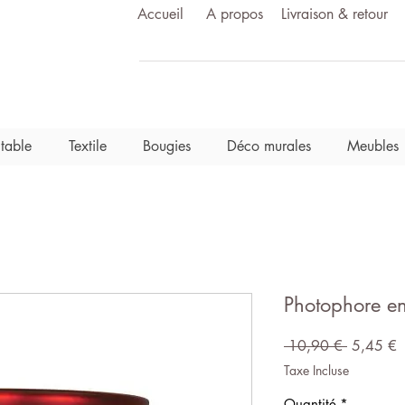
Accueil
A propos
Livraison & retour
 table
Textile
Bougies
Déco murales
Meubles
Photophore e
Prix
P
 10,90 € 
5,45 €
original
p
Taxe Incluse
Quantité
*