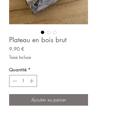
Plateau en bois brut
Prix
9,90 €
Taxe Incluse
Quantité
*
Ajouter au panier
Plateau en bois brut, carré. Idéal
sur un buffet, une table... pour
présenter vos bougies, un joli