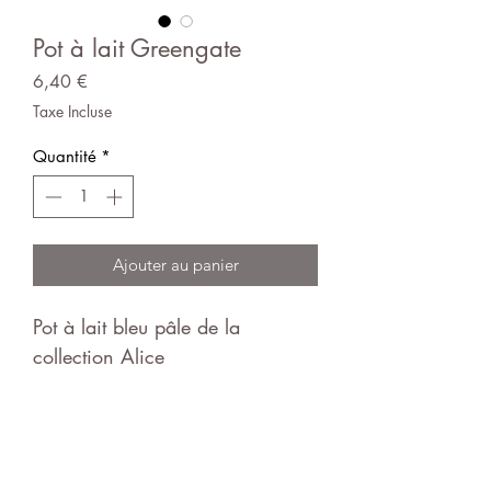
Pot à lait Greengate
Prix
6,40 €
Taxe Incluse
Quantité
*
Ajouter au panier
Pot à lait bleu pâle de la
collection Alice
Se marie parfaitement bien avec
la collection Ellise
This is a HANDMADE product.
Small variations in size and