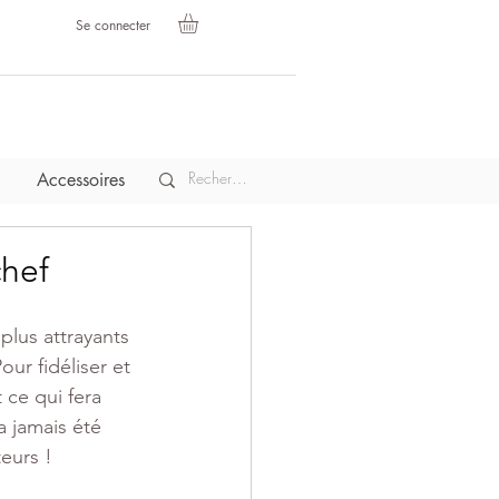
Se connecter
Accessoires
chef
lus attrayants 
ur fidéliser et 
 ce qui fera 
a jamais été 
teurs !