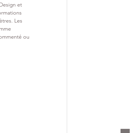
Design et 
ormations 
tres. Les 
comme 
 commenté ou 